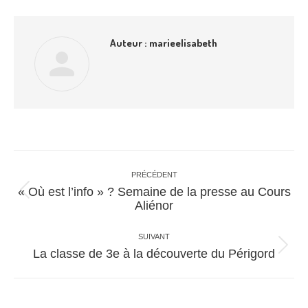
Auteur :
marieelisabeth
Navigation
article
PRÉCÉDENT
« Où est l’info » ? Semaine de la presse au Cours
Article
Aliénor
précédent
:
SUIVANT
Article
La classe de 3e à la découverte du Périgord
suivant
: