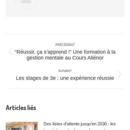
Navigation
article
PRÉCÉDENT
“Réussir, ça s’apprend !” Une formation à la
Article
gestion mentale au Cours Aliénor
précédent
:
SUIVANT
Article
Les stages de 3e : une expérience réussie
suivant
:
Articles liés
Des listes d’attente jusqu’en 2030 : les