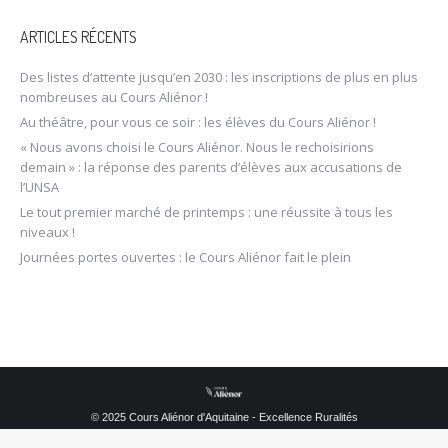
ARTICLES RÉCENTS
Des listes d’attente jusqu’en 2030 : les inscriptions de plus en plus
nombreuses au Cours Aliénor !
Au théâtre, pour vous ce soir : les élèves du Cours Aliénor !
« Nous avons choisi le Cours Aliénor. Nous le rechoisirions
demain » : la réponse des parents d’élèves aux accusations de
l’UNSA
Le tout premier marché de printemps : une réussite à tous les
niveaux !
Journées portes ouvertes : le Cours Aliénor fait le plein
© 2025 Cours Aliénor d'Aquitaine - Excellence Ruralités
Menu principal