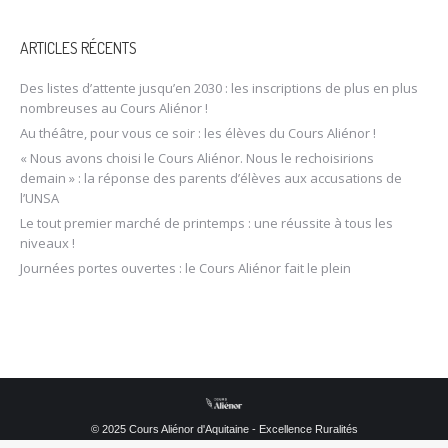
ARTICLES RÉCENTS
Des listes d’attente jusqu’en 2030 : les inscriptions de plus en plus
nombreuses au Cours Aliénor !
Au théâtre, pour vous ce soir : les élèves du Cours Aliénor !
« Nous avons choisi le Cours Aliénor. Nous le rechoisirions
demain » : la réponse des parents d’élèves aux accusations de
l’UNSA
Le tout premier marché de printemps : une réussite à tous les
niveaux !
Journées portes ouvertes : le Cours Aliénor fait le plein
© 2025 Cours Aliénor d'Aquitaine - Excellence Ruralités